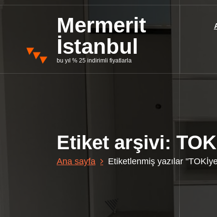
İ
ç
Mermerit
e
İstanbul
r
i
bu yıl % 25 indirimli fiyatlarla
ğ
e
g
e
ç
Etiket arşivi: TO
Ana sayfa
Etiketlenmiş yazılar "TOKİy