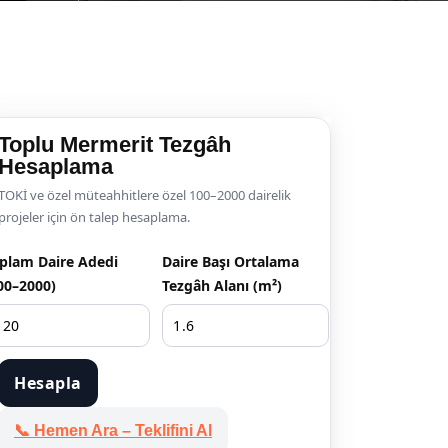
Toplu Mermerit Tezgâh
Hesaplama
TOKİ ve özel müteahhitlere özel 100–2000 dairelik
projeler için ön talep hesaplama.
plam Daire Adedi
Daire Başı Ortalama
00–2000)
Tezgâh Alanı (m²)
Hesapla
📞 Hemen Ara – Teklifini Al