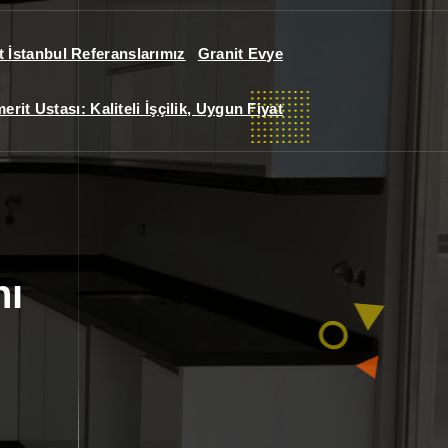
 İstanbul Referanslarımız
Granit Evye
it Ustası: Kaliteli İşçilik, Uygun Fiyat
hı