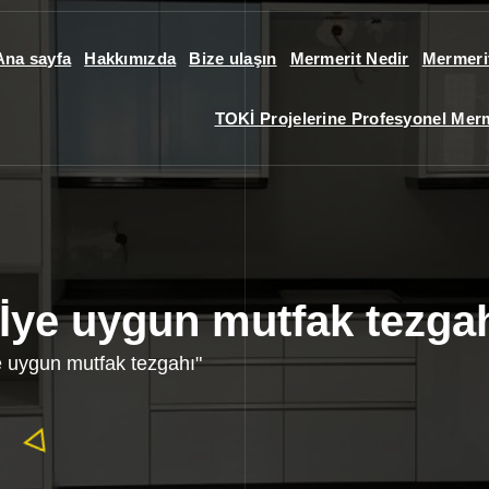
Ana sayfa
Hakkımızda
Bize ulaşın
Mermerit Nedir
Mermerit
TOKİ Projelerine Profesyonel Mermer
Kİye uygun mutfak tezga
e uygun mutfak tezgahı"